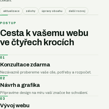
čekání.
aktualizace
zálohy
úpravy obsahu
další rozvoj
POSTUP
Cesta k vašemu webu
ve čtyřech krocích
01
Konzultace zdarma
Nezávazně probereme vaše cíle, potřeby a rozpočet.
02
Návrh a grafika
Připravíme design na míru vaší značce ke schválení.
03
Vývoj webu