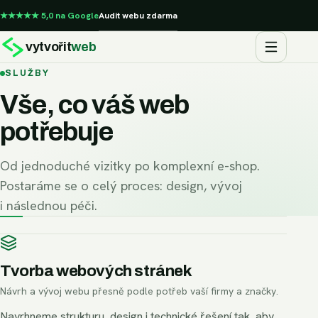
★★★★★ 5,0 na Google
Audit webu zdarma
vytvořit
web
SLUŽBY
Vše, co váš web
potřebuje
Od jednoduché vizitky po komplexní e-shop.
Postaráme se o celý proces: design, vývoj
i následnou péči.
Tvorba webových stránek
Návrh a vývoj webu přesně podle potřeb vaší firmy a značky.
Navrhneme strukturu, design i technické řešení tak, aby