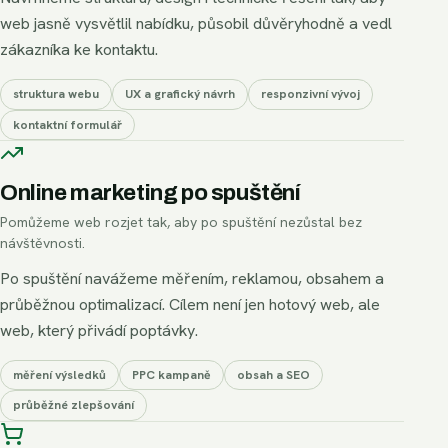
web jasně vysvětlil nabídku, působil důvěryhodně a vedl
zákazníka ke kontaktu.
struktura webu
UX a grafický návrh
responzivní vývoj
kontaktní formulář
Online marketing po spuštění
Pomůžeme web rozjet tak, aby po spuštění nezůstal bez
návštěvnosti.
Po spuštění navážeme měřením, reklamou, obsahem a
průběžnou optimalizací. Cílem není jen hotový web, ale
web, který přivádí poptávky.
měření výsledků
PPC kampaně
obsah a SEO
průběžné zlepšování