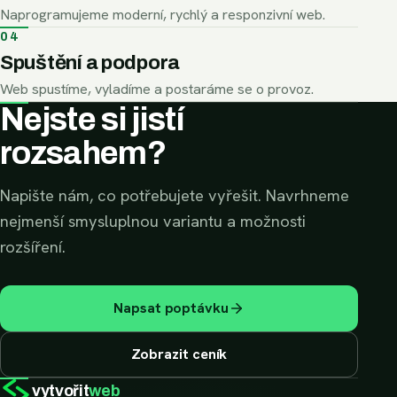
Naprogramujeme moderní, rychlý a responzivní web.
04
Spuštění a podpora
Web spustíme, vyladíme a postaráme se o provoz.
Nejste si jistí
rozsahem?
Napište nám, co potřebujete vyřešit. Navrhneme
nejmenší smysluplnou variantu a možnosti
rozšíření.
Napsat poptávku
Zobrazit ceník
vytvořit
web