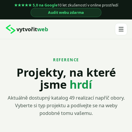
★★★★★ 5,0 na Google
10 let zkušeností v online prostředí
Audit webu zdarma
vytvořit
web
REFERENCE
Projekty, na které
jsme
hrdí
Aktuálně dostupný katalog
49
realizací napříč obory.
Vyberte si typ projektu a podívejte se na weby
podobné tomu vašemu.