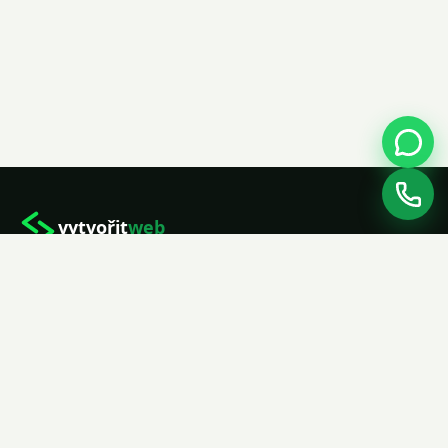
vytvořit
web
Profesionální weby na míru pro malé a
střední firmy. Od návrhu po spuštění.
★★★★★
5,0 na Google
Navigace
Domů
Služby