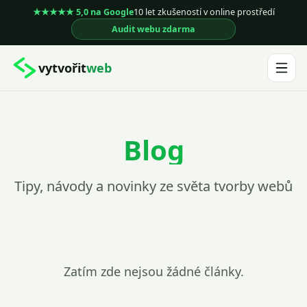
★★★★★ 5,0 na Google
10 let zkušeností v online prostředí
Audit webu zdarma
vytvořit
web
Blog
Tipy, návody a novinky ze světa tvorby webů
Zatím zde nejsou žádné články.