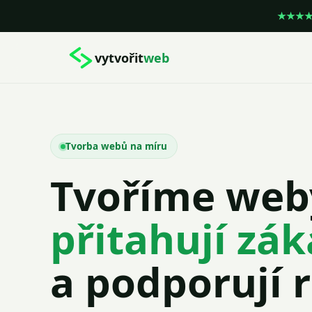
★★★★★
vytvořit
web
Tvorba webů na míru
Tvoříme weby
přitahují zá
a podporují r