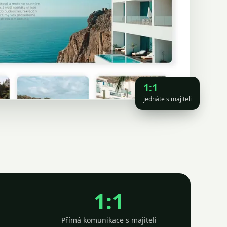
1:1
jednáte s majiteli
1:1
Přímá komunikace s majiteli