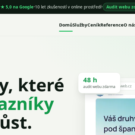
 5,0 na Google
•
10 let zkušeností v online prostředí
•
Audit webu z
Domů
Služby
Ceník
Reference
O ná
, které
48 h
vytvorit-web.cz
audit webu zdarma
kazníky
ůst.