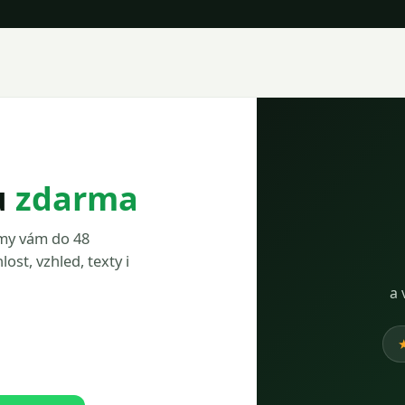
u
zdarma
 my vám do 48
lost, vzhled, texty i
a 