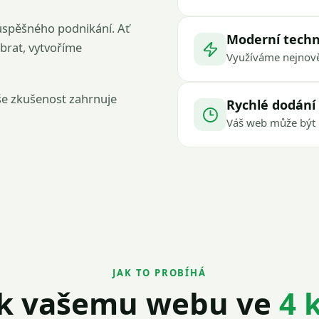
úspěšného podnikání. Ať
Moderní techn
obrat, vytvoříme
Využíváme nejnově
še zkušenost zahrnuje
Rychlé dodání
Váš web může být 
JAK TO PROBÍHÁ
 k vašemu webu ve
4 