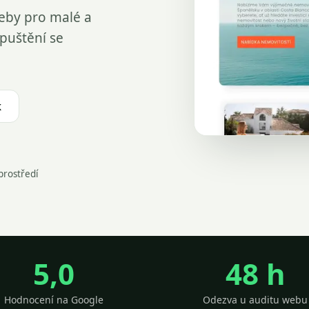
weby pro malé a
spuštění se
k
prostředí
5,0
48 h
Hodnocení na Google
Odezva u auditu webu