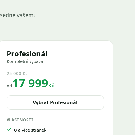
rý sedne vašemu
Profesionál
Kompletní výbava
25 000 Kč
17 999
Kč
od
Vybrat Profesionál
VLASTNOSTI
10 a více stránek