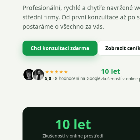
Profesionální, rychlé a chytře navržené 
střední firmy. Od první konzultace až po 
postaráme o všechno za vás.
Chci konzultaci zdarma
Zobrazit cení
10 let
★★★★★
5,0
· 8 hodnocení na Google
zkušeností v online 
10 let
Zkušeností v online prostředí