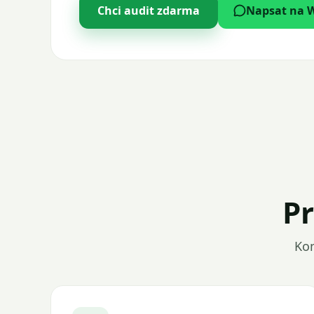
Chci audit zdarma
Napsat na 
Pr
Kom