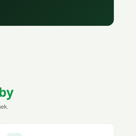
žby
nek.