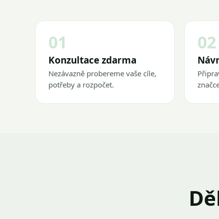
01
02
Konzultace zdarma
Návr
Nezávazně probereme vaše cíle,
Připra
potřeby a rozpočet.
značce
Dě