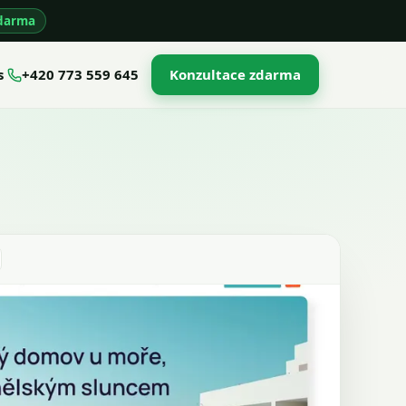
darma
s
+420 773 559 645
Konzultace zdarma