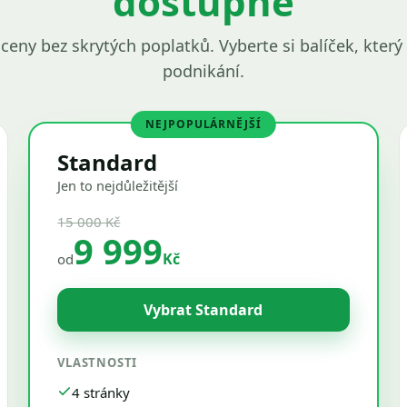
dostupné
ceny bez skrytých poplatků. Vyberte si balíček, kte
podnikání.
NEJPOPULÁRNĚJŠÍ
Standard
Jen to nejdůležitější
15 000 Kč
9 999
Kč
od
Vybrat Standard
VLASTNOSTI
4 stránky